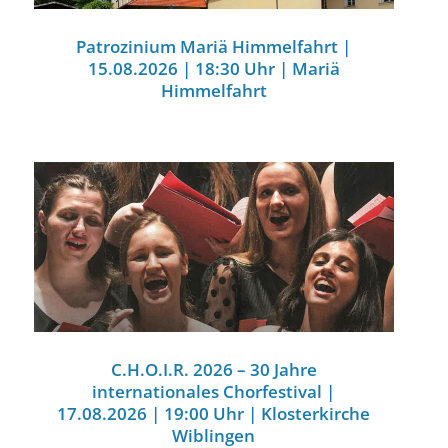
Patrozinium Mariä Himmelfahrt |
15.08.2026 | 18:30 Uhr | Mariä
Himmelfahrt
C.H.O.I.R. 2026 – 30 Jahre
internationales Chorfestival |
17.08.2026 | 19:00 Uhr | Klosterkirche
Wiblingen