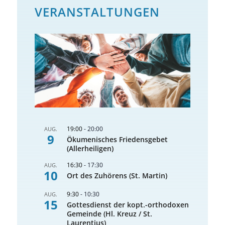
VERANSTALTUNGEN
19:00
-
20:00
AUG.
9
Ökumenisches Friedensgebet
(Allerheiligen)
16:30
-
17:30
AUG.
10
Ort des Zuhörens (St. Martin)
9:30
-
10:30
AUG.
15
Gottesdienst der kopt.-orthodoxen
Gemeinde (Hl. Kreuz / St.
Laurentius)