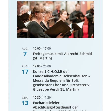
16:00
-
17:00
AUG.
7
Freitagsmusik mit Albrecht Schmid
(St. Martin)
19:00
-
20:00
AUG.
17
Konzert C.H.O.I.R der
Landesakademie Ochsenhausen –
Messa da Requiem für Soli,
gemischter Chor und Orchester v.
Giuseppe Verdi (St. Martin)
10:30
-
11:30
SEP.
13
Eucharistiefeier –
Abschlussgottesdienst der