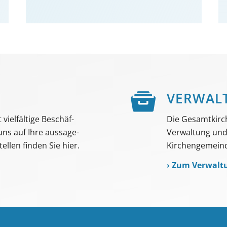
E
VER­WAL
viel­fältige Beschäf­
Die Gesamtkirc
 uns auf Ihre aussage­
Verwaltung und 
ellen finden Sie hier.
Kirchengemeind
›
Zum Verwalt