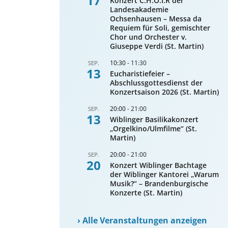
17
Konzert C.H.O.I.R der
Landesakademie
Ochsenhausen – Messa da
Requiem für Soli, gemischter
Chor und Orchester v.
Giuseppe Verdi (St. Martin)
10:30
-
11:30
SEP.
13
Eucharistiefeier –
Abschlussgottesdienst der
Konzertsaison 2026 (St. Martin)
20:00
-
21:00
SEP.
13
Wiblinger Basilikakonzert
„Orgelkino/Ulmfilme“ (St.
Martin)
20:00
-
21:00
SEP.
20
Konzert Wiblinger Bachtage
der Wiblinger Kantorei „Warum
Musik?“ – Brandenburgische
Konzerte (St. Martin)
›
Alle Veranstaltungen anzeigen