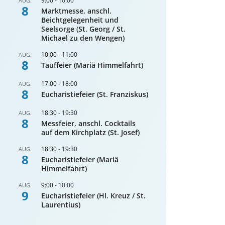
9:00
-
10:00
AUG.
8
Marktmesse, anschl.
Beichtgelegenheit und
Seelsorge (St. Georg / St.
Michael zu den Wengen)
10:00
-
11:00
AUG.
8
Tauffeier (Mariä Himmelfahrt)
17:00
-
18:00
AUG.
8
Eucharistiefeier (St. Franziskus)
18:30
-
19:30
AUG.
8
Messfeier, anschl. Cocktails
auf dem Kirchplatz (St. Josef)
18:30
-
19:30
AUG.
8
Eucharistiefeier (Mariä
Himmelfahrt)
9:00
-
10:00
AUG.
9
Eucharistiefeier (Hl. Kreuz / St.
Laurentius)