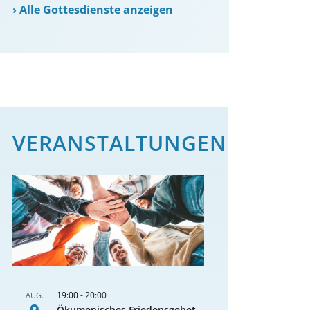
›
Alle Gottesdienste anzeigen
VERANSTALTUNGEN
19:00
-
20:00
AUG.
9
Ökumenisches Friedensgebet