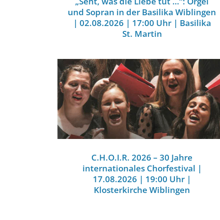
„Seht, was die Liebe tut …“: Orgel
und Sopran in der Basilika Wiblingen
| 02.08.2026 | 17:00 Uhr | Basilika
St. Martin
C.H.O.I.R. 2026 – 30 Jahre
internationales Chorfestival |
17.08.2026 | 19:00 Uhr |
Klosterkirche Wiblingen