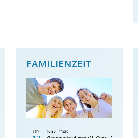
FAMILIENZEIT
10:30
-
11:30
SEP.
13
Kindergottesdienst (St. Georg /