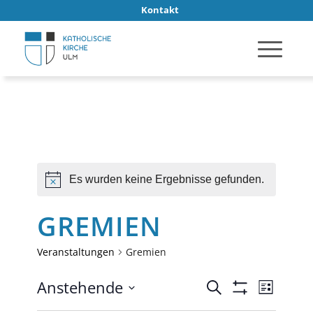
Kontakt
Es wurden keine Ergebnisse gefunden.
Hinweis
GREMIEN
Veranstaltungen
Gremien
VERANSTA
Verans
Anstehende
Suche
Liste
Ansich
SUCHE
Filter
Datum