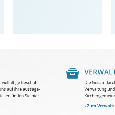
E
VER­WAL
viel­fältige Beschäf­
Die Gesamtkirc
 uns auf Ihre aussage­
Verwaltung und 
ellen finden Sie hier.
Kirchengemeind
›
Zum Verwalt