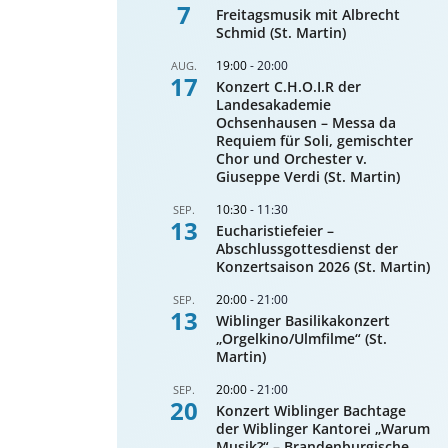
7
Freitagsmusik mit Albrecht
Schmid (St. Martin)
19:00
-
20:00
AUG.
17
Konzert C.H.O.I.R der
Landesakademie
Ochsenhausen – Messa da
Requiem für Soli, gemischter
Chor und Orchester v.
Giuseppe Verdi (St. Martin)
10:30
-
11:30
SEP.
13
Eucharistiefeier –
Abschlussgottesdienst der
Konzertsaison 2026 (St. Martin)
20:00
-
21:00
SEP.
13
Wiblinger Basilikakonzert
„Orgelkino/Ulmfilme“ (St.
Martin)
20:00
-
21:00
SEP.
20
Konzert Wiblinger Bachtage
der Wiblinger Kantorei „Warum
Musik?“ – Brandenburgische