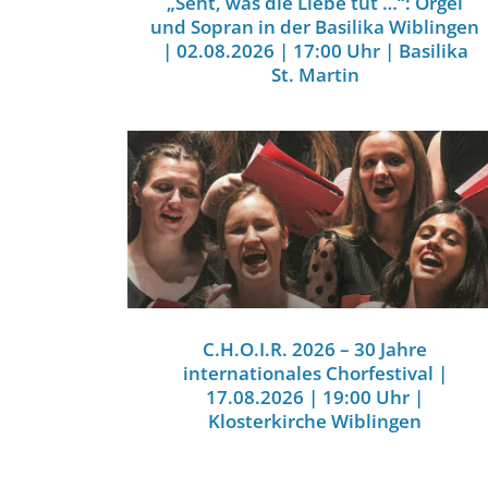
„Seht, was die Liebe tut …“: Orgel
und Sopran in der Basilika Wiblingen
| 02.08.2026 | 17:00 Uhr | Basilika
St. Martin
C.H.O.I.R. 2026 – 30 Jahre
internationales Chorfestival |
17.08.2026 | 19:00 Uhr |
Klosterkirche Wiblingen