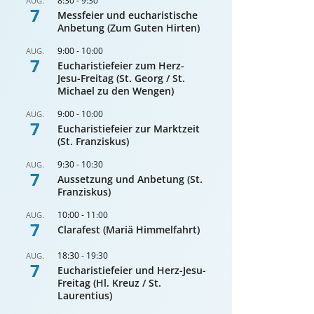
8:30
-
9:30
AUG.
7
Messfeier und eucharistische
Anbetung (Zum Guten Hirten)
9:00
-
10:00
AUG.
7
Eucharistiefeier zum Herz-
Jesu-Freitag (St. Georg / St.
Michael zu den Wengen)
9:00
-
10:00
AUG.
7
Eucharistiefeier zur Marktzeit
(St. Franziskus)
9:30
-
10:30
AUG.
7
Aussetzung und Anbetung (St.
Franziskus)
10:00
-
11:00
AUG.
7
Clarafest (Mariä Himmelfahrt)
18:30
-
19:30
AUG.
7
Eucharistiefeier und Herz-Jesu-
Freitag (Hl. Kreuz / St.
Laurentius)