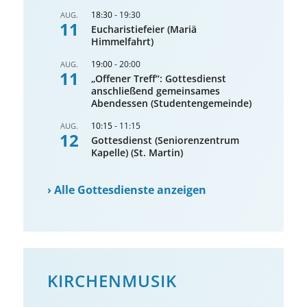
18:30
-
19:30
AUG.
11
Eucharistiefeier (Mariä
Himmelfahrt)
19:00
-
20:00
AUG.
11
„Offener Treff“: Gottesdienst
anschließend gemeinsames
Abendessen (Studentengemeinde)
10:15
-
11:15
AUG.
12
Gottesdienst (Seniorenzentrum
Kapelle) (St. Martin)
›
Alle Gottesdienste anzeigen
KIRCHENMUSIK