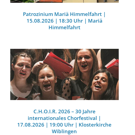
Patrozinium Mariä Himmelfahrt |
15.08.2026 | 18:30 Uhr | Mariä
Himmelfahrt
C.H.O.I.R. 2026 – 30 Jahre
internationales Chorfestival |
17.08.2026 | 19:00 Uhr | Klosterkirche
Wiblingen