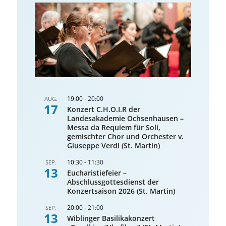
19:00
-
20:00
AUG.
17
Konzert C.H.O.I.R der
Landesakademie Ochsenhausen –
Messa da Requiem für Soli,
gemischter Chor und Orchester v.
Giuseppe Verdi (St. Martin)
10:30
-
11:30
SEP.
13
Eucharistiefeier –
Abschlussgottesdienst der
Konzertsaison 2026 (St. Martin)
20:00
-
21:00
SEP.
13
Wiblinger Basilikakonzert