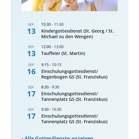
10:30
-
11:30
SEP.
13
Kindergottesdienst (St. Georg / St.
Michael zu den Wengen)
12:00
-
13:00
SEP.
13
Tauffeier (St. Martin)
9:15
-
10:15
SEP.
16
Einschulungsgottesdienst/
Regenbogen GS (St. Franziskus)
8:30
-
9:30
SEP.
17
Einschulungsgottesdienst/
Tannenplatz GS (St. Franziskus)
9:30
-
10:30
SEP.
17
Einschulungsgottesdienst/
Tannenplatz GS (St. Franziskus)
›
Alle Gottesdienste anzeigen