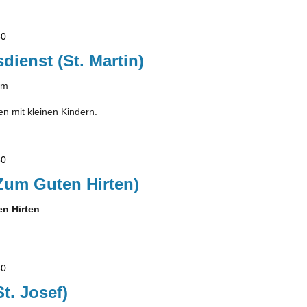
30
dienst (St. Martin)
lm
en mit kleinen Kindern.
30
Zum Guten Hirten)
n Hirten
30
t. Josef)