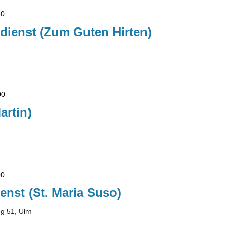
30
dienst (Zum Guten Hirten)
00
artin)
00
enst (St. Maria Suso)
g 51, Ulm