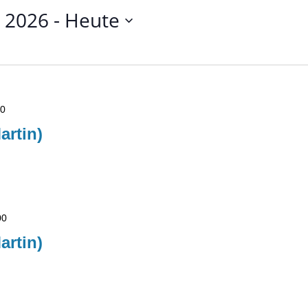
li 2026
 - 
Heute
00
artin)
00
artin)