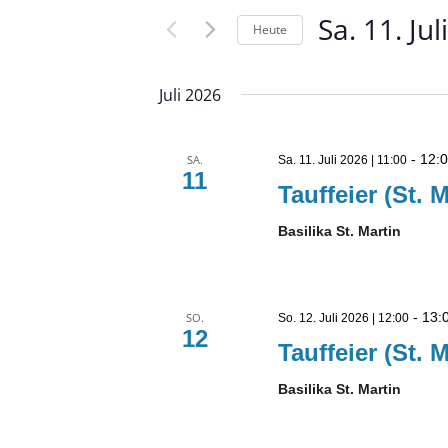
der
Veranstaltungen
Sa. 11. Ju
Formular-
Heute
Schlüsselwort.
Eingabefelder
Datum
wird
wählen.
Juli 2026
die
Liste
der
-
12:
SA.
Sa. 11. Juli 2026 | 11:00
11
Veranstaltungen
Tauffeier (St. M
mit
den
Basilika St. Martin
gefilterten
Ergebnissen
aktualisieren
-
13:
SO.
So. 12. Juli 2026 | 12:00
12
Tauffeier (St. M
Basilika St. Martin