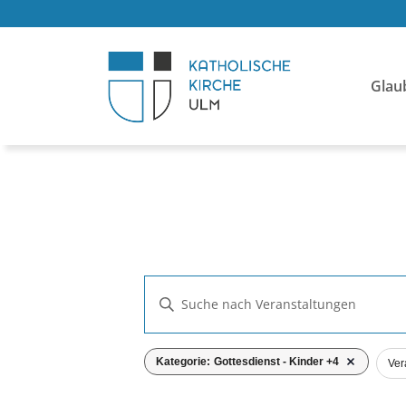
Glau
VERANSTALTUNGE
Bitte
SUCHE
Schlüsselwort
UND
eingeben.
FILTER
Das
ANSICHTEN,
Filter entfer
Kategorie
:
Gottesdienst - Kinder +4
Ver
Suche
Ändern
NAVIGATION
nach