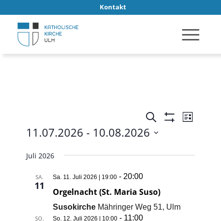
Kontakt
VERANSTA
Verans
Suche
Liste
Ansich
SUCHE
Filter
11.07.2026
 - 
10.08.2026
Anzeigen
Naviga
UND
Datum
Juli 2026
ANSICHTE
wählen.
NAVIGATI
-
20:00
SA.
Sa. 11. Juli 2026 | 19:00
11
Orgelnacht (St. Maria Suso)
Susokirche
Mähringer Weg 51, Ulm
-
11:00
SO.
So. 12. Juli 2026 | 10:00