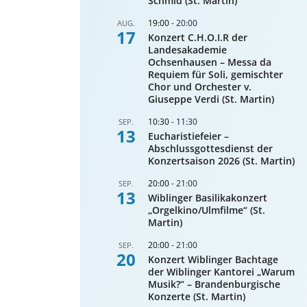
Schmid (St. Martin)
19:00
-
20:00
AUG.
17
Konzert C.H.O.I.R der
Landesakademie
Ochsenhausen – Messa da
Requiem für Soli, gemischter
Chor und Orchester v.
Giuseppe Verdi (St. Martin)
10:30
-
11:30
SEP.
13
Eucharistiefeier –
Abschlussgottesdienst der
Konzertsaison 2026 (St. Martin)
20:00
-
21:00
SEP.
13
Wiblinger Basilikakonzert
„Orgelkino/Ulmfilme“ (St.
Martin)
20:00
-
21:00
SEP.
20
Konzert Wiblinger Bachtage
der Wiblinger Kantorei „Warum
Musik?“ – Brandenburgische
Konzerte (St. Martin)