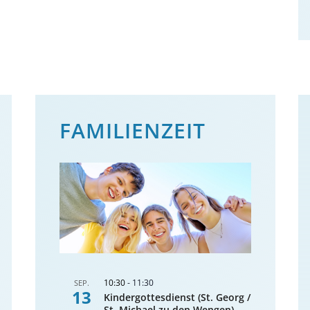
FAMILIENZEIT
10:30
-
11:30
SEP.
13
Kindergottesdienst (St. Georg /
St. Michael zu den Wengen)