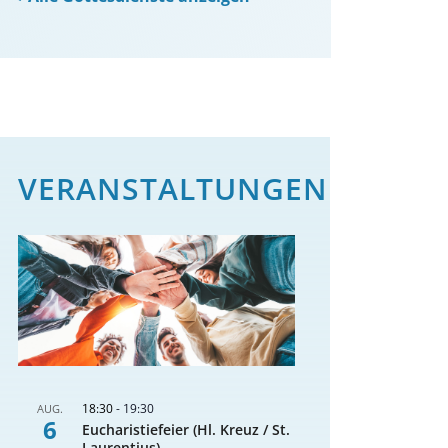
VERANSTALTUNGEN
18:30
-
19:30
AUG.
6
Eucharistiefeier (Hl. Kreuz / St.
Laurentius)