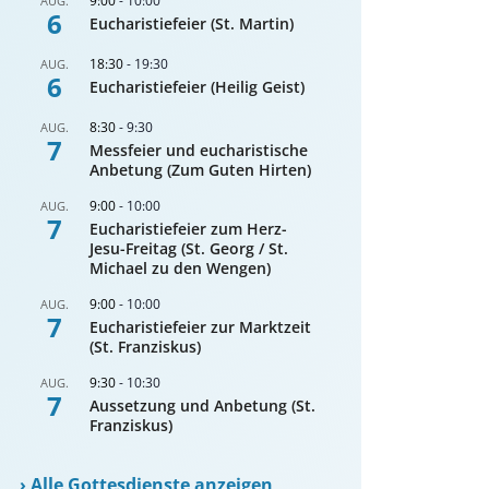
9:00
-
10:00
AUG.
6
Eucharistiefeier (St. Martin)
18:30
-
19:30
AUG.
6
Eucharistiefeier (Heilig Geist)
8:30
-
9:30
AUG.
7
Messfeier und eucharistische
Anbetung (Zum Guten Hirten)
9:00
-
10:00
AUG.
7
Eucharistiefeier zum Herz-
Jesu-Freitag (St. Georg / St.
Michael zu den Wengen)
9:00
-
10:00
AUG.
7
Eucharistiefeier zur Marktzeit
(St. Franziskus)
9:30
-
10:30
AUG.
7
Aussetzung und Anbetung (St.
Franziskus)
›
Alle Gottesdienste anzeigen