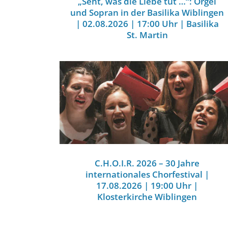
„Seht, was die Liebe tut …“: Orgel
und Sopran in der Basilika Wiblingen
| 02.08.2026 | 17:00 Uhr | Basilika
St. Martin
C.H.O.I.R. 2026 – 30 Jahre
internationales Chorfestival |
17.08.2026 | 19:00 Uhr |
Klosterkirche Wiblingen