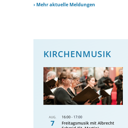
›
Mehr aktuelle Meldungen
KIRCHENMUSIK
16:00
-
17:00
AUG.
7
Freitagsmusik mit Albrecht