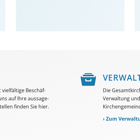
E
VER­WAL
viel­fältige Beschäf­
Die Gesamtkirc
 uns auf Ihre aussage­
Verwaltung und 
ellen finden Sie hier.
Kirchengemeind
›
Zum Verwalt