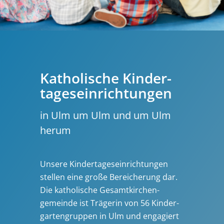
Katho­­lische Kinder­­
tages­­einrich­tungen
in Ulm um Ulm und um Ulm
herum
Unsere Kinder­­tages­­ein­rich­tungen
stellen eine große Berei­che­rung dar.
Die katho­­lische Gesamt­­kirchen­­
gemeinde ist Trägerin von 56 Kinder­­
garten­­gruppen in Ulm und engagiert