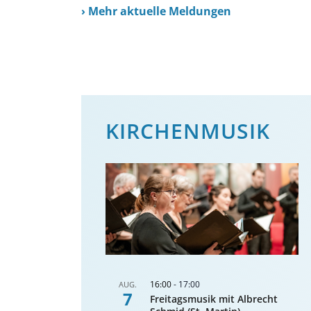
›
Mehr aktuelle Meldungen
KIRCHENMUSIK
16:00
-
17:00
AUG.
7
Freitagsmusik mit Albrecht