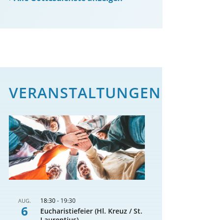
VERANSTALTUNGEN
18:30
-
19:30
AUG.
6
Eucharistiefeier (Hl. Kreuz / St.
Laurentius)