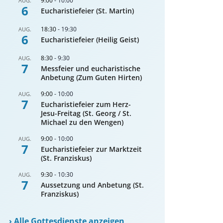
9:00
-
10:00
AUG.
6
Eucharistiefeier (St. Martin)
18:30
-
19:30
AUG.
6
Eucharistiefeier (Heilig Geist)
8:30
-
9:30
AUG.
7
Messfeier und eucharistische
Anbetung (Zum Guten Hirten)
9:00
-
10:00
AUG.
7
Eucharistiefeier zum Herz-
Jesu-Freitag (St. Georg / St.
Michael zu den Wengen)
9:00
-
10:00
AUG.
7
Eucharistiefeier zur Marktzeit
(St. Franziskus)
9:30
-
10:30
AUG.
7
Aussetzung und Anbetung (St.
Franziskus)
›
Alle Gottesdienste anzeigen