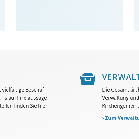
E
VER­WAL
viel­fältige Beschäf­
Die Gesamtkirc
 uns auf Ihre aussage­
Verwaltung und 
ellen finden Sie hier.
Kirchengemeind
›
Zum Verwalt