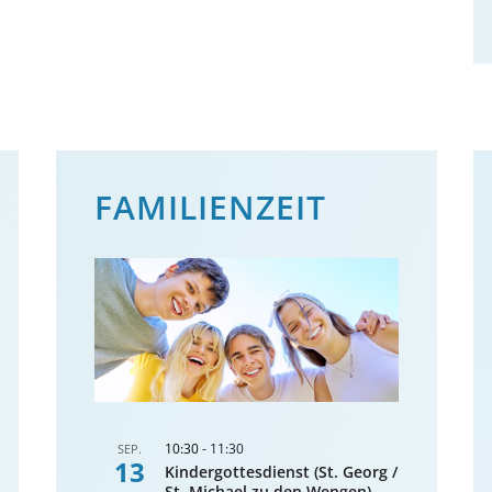
FAMILIENZEIT
10:30
-
11:30
SEP.
13
Kindergottesdienst (St. Georg /
St. Michael zu den Wengen)