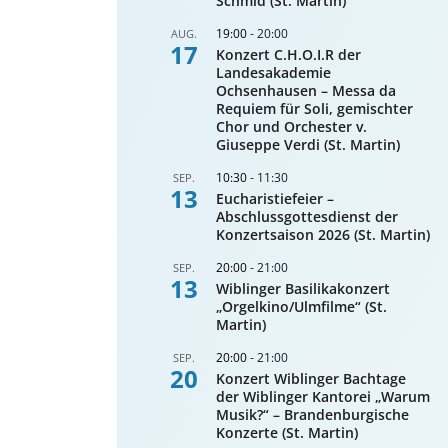
Schmid (St. Martin)
19:00
-
20:00
AUG.
17
Konzert C.H.O.I.R der
Landesakademie
Ochsenhausen – Messa da
Requiem für Soli, gemischter
Chor und Orchester v.
Giuseppe Verdi (St. Martin)
10:30
-
11:30
SEP.
13
Eucharistiefeier –
Abschlussgottesdienst der
Konzertsaison 2026 (St. Martin)
20:00
-
21:00
SEP.
13
Wiblinger Basilikakonzert
„Orgelkino/Ulmfilme“ (St.
Martin)
20:00
-
21:00
SEP.
20
Konzert Wiblinger Bachtage
der Wiblinger Kantorei „Warum
Musik?“ – Brandenburgische
Konzerte (St. Martin)