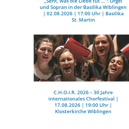
„Seht, was die Liebe tut …“: Orgel
und Sopran in der Basilika Wiblingen
| 02.08.2026 | 17:00 Uhr | Basilika
St. Martin
C.H.O.I.R. 2026 – 30 Jahre
internationales Chorfestival |
17.08.2026 | 19:00 Uhr |
Klosterkirche Wiblingen