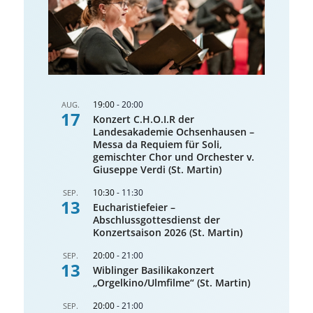
19:00
-
20:00
AUG.
17
Konzert C.H.O.I.R der
Landesakademie Ochsenhausen –
Messa da Requiem für Soli,
gemischter Chor und Orchester v.
Giuseppe Verdi (St. Martin)
10:30
-
11:30
SEP.
13
Eucharistiefeier –
Abschlussgottesdienst der
Konzertsaison 2026 (St. Martin)
20:00
-
21:00
SEP.
13
Wiblinger Basilikakonzert
„Orgelkino/Ulmfilme“ (St. Martin)
20:00
-
21:00
SEP.