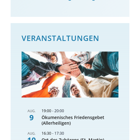
VERANSTALTUNGEN
19:00
-
20:00
AUG.
9
Ökumenisches Friedensgebet
(Allerheiligen)
16:30
-
17:30
AUG.
10
Ort des Zuhörens (St. Martin)