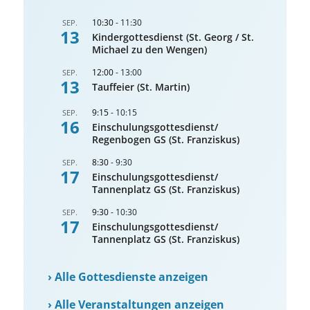
10:30
-
11:30
SEP.
13
Kindergottesdienst (St. Georg / St.
Michael zu den Wengen)
12:00
-
13:00
SEP.
13
Tauffeier (St. Martin)
9:15
-
10:15
SEP.
16
Einschulungsgottesdienst/
Regenbogen GS (St. Franziskus)
8:30
-
9:30
SEP.
17
Einschulungsgottesdienst/
Tannenplatz GS (St. Franziskus)
9:30
-
10:30
SEP.
17
Einschulungsgottesdienst/
Tannenplatz GS (St. Franziskus)
›
Alle Gottesdienste anzeigen
›
Alle Veranstaltungen anzeigen