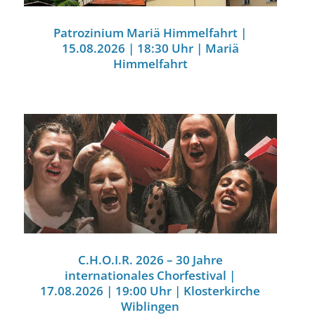
Patrozinium Mariä Himmelfahrt |
15.08.2026 | 18:30 Uhr | Mariä
Himmelfahrt
C.H.O.I.R. 2026 – 30 Jahre
internationales Chorfestival |
17.08.2026 | 19:00 Uhr | Klosterkirche
Wiblingen