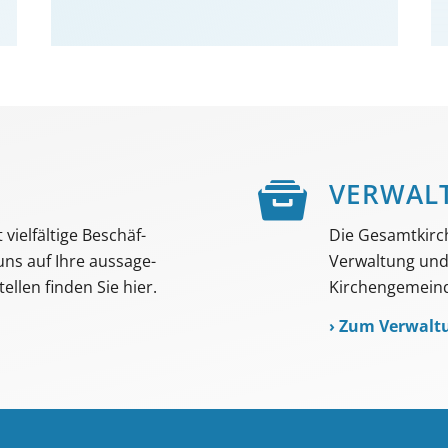
E
VER­WAL
viel­fältige Beschäf­
Die Gesamtkirc
 uns auf Ihre aussage­
Verwaltung und 
ellen finden Sie hier.
Kirchengemeind
›
Zum Verwalt