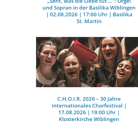
„Seht, was die Liebe tut …“: Orgel
und Sopran in der Basilika Wiblingen
| 02.08.2026 | 17:00 Uhr | Basilika
St. Martin
C.H.O.I.R. 2026 – 30 Jahre
internationales Chorfestival |
17.08.2026 | 19:00 Uhr |
Klosterkirche Wiblingen