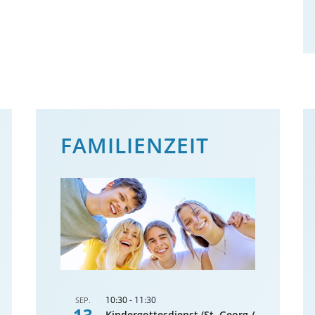
FAMILIENZEIT
10:30
-
11:30
SEP.
13
Kindergottesdienst (St. Georg /