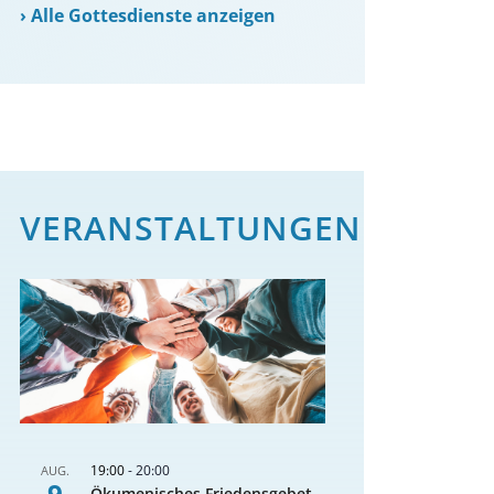
›
Alle Gottesdienste anzeigen
VERANSTALTUNGEN
19:00
-
20:00
AUG.
9
Ökumenisches Friedensgebet