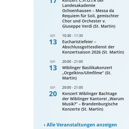
17
Konzert C.H.O.I.R der
Landesakademie
Ochsenhausen – Messa da
Requiem für Soli, gemischter
Chor und Orchester v.
Giuseppe Verdi (St. Martin)
10:30
-
11:30
SEP.
13
Eucharistiefeier –
Abschlussgottesdienst der
Konzertsaison 2026 (St. Martin)
20:00
-
21:00
SEP.
13
Wiblinger Basilikakonzert
„Orgelkino/Ulmfilme“ (St.
Martin)
20:00
-
21:00
SEP.
20
Konzert Wiblinger Bachtage
der Wiblinger Kantorei „Warum
Musik?“ – Brandenburgische
Konzerte (St. Martin)
›
Alle Veranstaltungen anzeigen