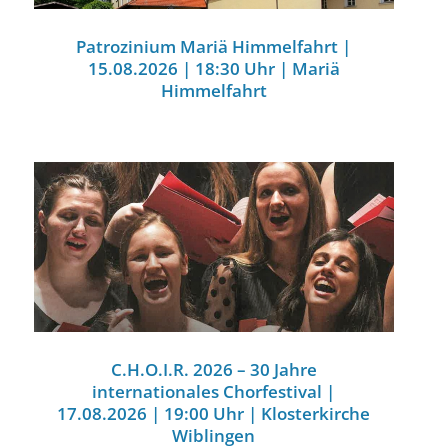
Patrozinium Mariä Himmelfahrt |
15.08.2026 | 18:30 Uhr | Mariä
Himmelfahrt
C.H.O.I.R. 2026 – 30 Jahre
internationales Chorfestival |
17.08.2026 | 19:00 Uhr | Klosterkirche
Wiblingen