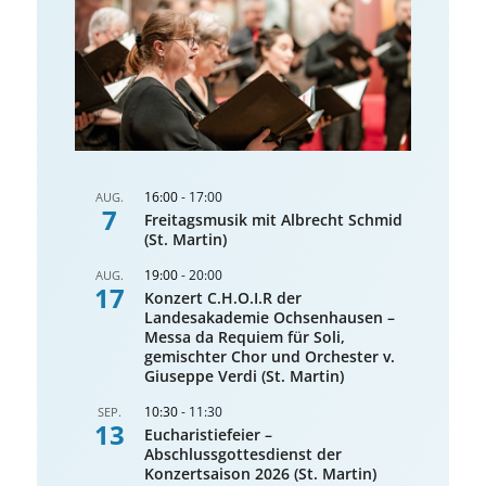
16:00
-
17:00
AUG.
7
Freitagsmusik mit Albrecht Schmid
(St. Martin)
19:00
-
20:00
AUG.
17
Konzert C.H.O.I.R der
Landesakademie Ochsenhausen –
Messa da Requiem für Soli,
gemischter Chor und Orchester v.
Giuseppe Verdi (St. Martin)
10:30
-
11:30
SEP.
13
Eucharistiefeier –
Abschlussgottesdienst der
Konzertsaison 2026 (St. Martin)