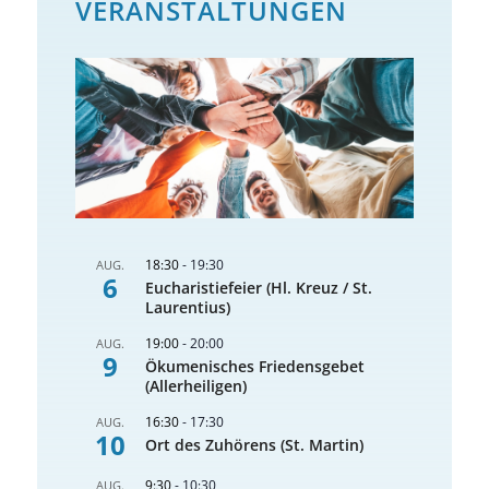
VERANSTALTUNGEN
18:30
-
19:30
AUG.
6
Eucharistiefeier (Hl. Kreuz / St.
Laurentius)
19:00
-
20:00
AUG.
9
Ökumenisches Friedensgebet
(Allerheiligen)
16:30
-
17:30
AUG.
10
Ort des Zuhörens (St. Martin)
9:30
-
10:30
AUG.