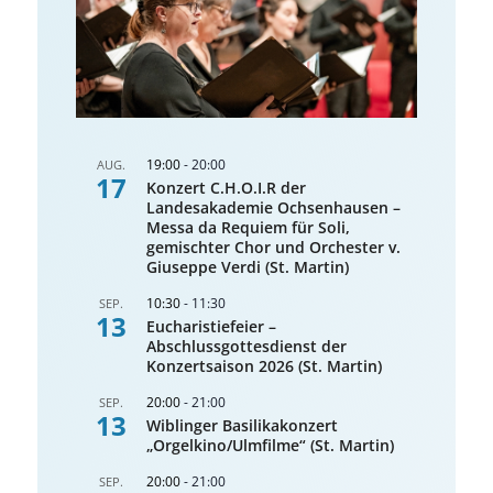
19:00
-
20:00
AUG.
17
Konzert C.H.O.I.R der
Landesakademie Ochsenhausen –
Messa da Requiem für Soli,
gemischter Chor und Orchester v.
Giuseppe Verdi (St. Martin)
10:30
-
11:30
SEP.
13
Eucharistiefeier –
Abschlussgottesdienst der
Konzertsaison 2026 (St. Martin)
20:00
-
21:00
SEP.
13
Wiblinger Basilikakonzert
„Orgelkino/Ulmfilme“ (St. Martin)
20:00
-
21:00
SEP.