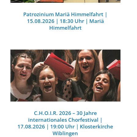
Patrozinium Mariä Himmelfahrt |
15.08.2026 | 18:30 Uhr | Mariä
Himmelfahrt
C.H.O.I.R. 2026 – 30 Jahre
internationales Chorfestival |
17.08.2026 | 19:00 Uhr | Klosterkirche
Wiblingen