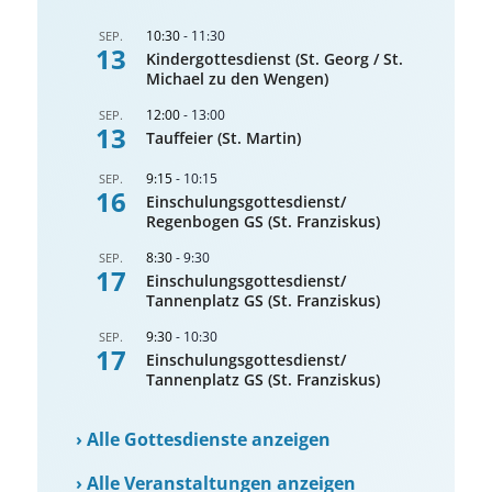
10:30
-
11:30
SEP.
13
Kindergottesdienst (St. Georg / St.
Michael zu den Wengen)
12:00
-
13:00
SEP.
13
Tauffeier (St. Martin)
9:15
-
10:15
SEP.
16
Einschulungsgottesdienst/
Regenbogen GS (St. Franziskus)
8:30
-
9:30
SEP.
17
Einschulungsgottesdienst/
Tannenplatz GS (St. Franziskus)
9:30
-
10:30
SEP.
17
Einschulungsgottesdienst/
Tannenplatz GS (St. Franziskus)
›
Alle Gottesdienste anzeigen
›
Alle Veranstaltungen anzeigen