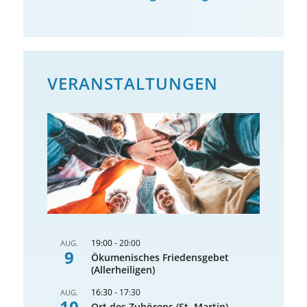
VERANSTALTUNGEN
19:00
-
20:00
AUG.
9
Ökumenisches Friedensgebet
(Allerheiligen)
16:30
-
17:30
AUG.
10
Ort des Zuhörens (St. Martin)