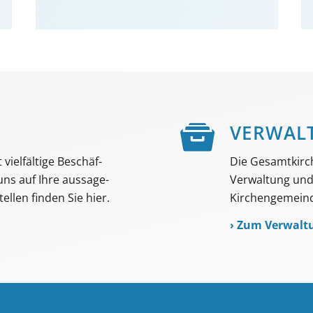
E
VER­WAL
viel­fältige Beschäf­
Die Gesamtkirc
 uns auf Ihre aussage­
Verwaltung und 
ellen finden Sie hier.
Kirchengemeind
›
Zum Verwalt