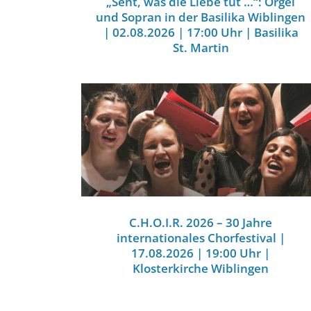
„Seht, was die Liebe tut …“: Orgel
und Sopran in der Basilika Wiblingen
| 02.08.2026 | 17:00 Uhr | Basilika
St. Martin
C.H.O.I.R. 2026 – 30 Jahre
internationales Chorfestival |
17.08.2026 | 19:00 Uhr |
Klosterkirche Wiblingen