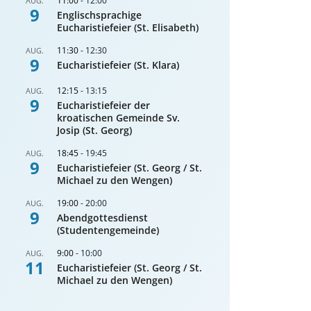
11:00
-
12:00
AUG.
9
Englischsprachige
Eucharistiefeier (St. Elisabeth)
11:30
-
12:30
AUG.
9
Eucharistiefeier (St. Klara)
12:15
-
13:15
AUG.
9
Eucharistiefeier der
kroatischen Gemeinde Sv.
Josip (St. Georg)
18:45
-
19:45
AUG.
9
Eucharistiefeier (St. Georg / St.
Michael zu den Wengen)
19:00
-
20:00
AUG.
9
Abendgottesdienst
(Studentengemeinde)
9:00
-
10:00
AUG.
11
Eucharistiefeier (St. Georg / St.
Michael zu den Wengen)