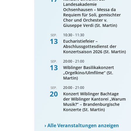
Landesakademie
Ochsenhausen – Messa da
Requiem für Soli, gemischter
Chor und Orchester v.
Giuseppe Verdi (St. Martin)
10:30
-
11:30
SEP.
13
Eucharistiefeier –
Abschlussgottesdienst der
Konzertsaison 2026 (St. Martin)
20:00
-
21:00
SEP.
13
Wiblinger Basilikakonzert
„Orgelkino/Ulmfilme“ (St.
Martin)
20:00
-
21:00
SEP.
20
Konzert Wiblinger Bachtage
der Wiblinger Kantorei „Warum
Musik?“ – Brandenburgische
Konzerte (St. Martin)
›
Alle Veranstaltungen anzeigen