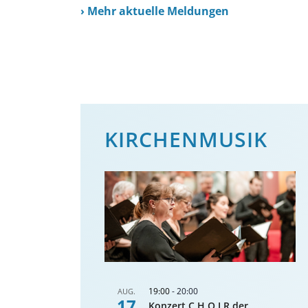
›
Mehr aktuelle Meldungen
KIRCHENMUSIK
19:00
-
20:00
AUG.
17
Konzert C.H.O.I.R der