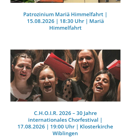
Patrozinium Mariä Himmelfahrt |
15.08.2026 | 18:30 Uhr | Mariä
Himmelfahrt
C.H.O.I.R. 2026 – 30 Jahre
internationales Chorfestival |
17.08.2026 | 19:00 Uhr | Klosterkirche
Wiblingen