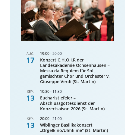
19:00
-
20:00
AUG.
17
Konzert C.H.O.I.R der
Landesakademie Ochsenhausen –
Messa da Requiem für Soli,
gemischter Chor und Orchester v.
Giuseppe Verdi (St. Martin)
10:30
-
11:30
SEP.
13
Eucharistiefeier –
Abschlussgottesdienst der
Konzertsaison 2026 (St. Martin)
20:00
-
21:00
SEP.
13
Wiblinger Basilikakonzert
„Orgelkino/Ulmfilme“ (St. Martin)