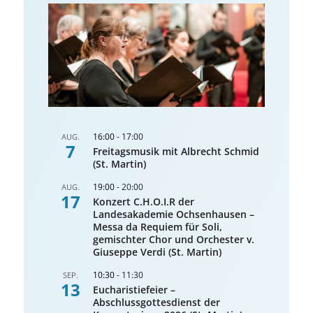
16:00
-
17:00
AUG.
7
Freitagsmusik mit Albrecht Schmid
(St. Martin)
19:00
-
20:00
AUG.
17
Konzert C.H.O.I.R der
Landesakademie Ochsenhausen –
Messa da Requiem für Soli,
gemischter Chor und Orchester v.
Giuseppe Verdi (St. Martin)
10:30
-
11:30
SEP.
13
Eucharistiefeier –
Abschlussgottesdienst der