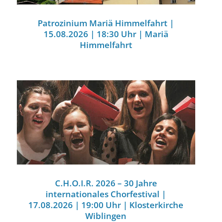
Patrozinium Mariä Himmelfahrt |
15.08.2026 | 18:30 Uhr | Mariä
Himmelfahrt
C.H.O.I.R. 2026 – 30 Jahre
internationales Chorfestival |
17.08.2026 | 19:00 Uhr | Klosterkirche
Wiblingen