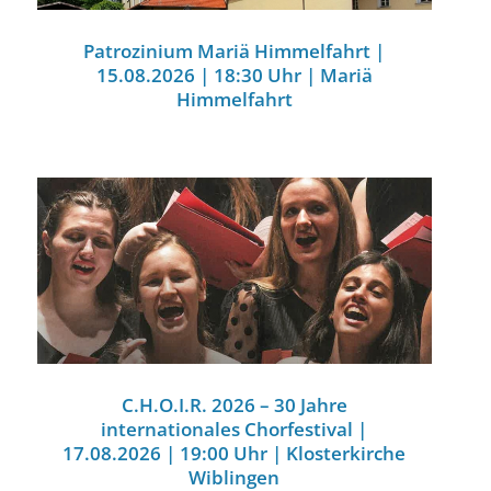
Patrozinium Mariä Himmelfahrt |
15.08.2026 | 18:30 Uhr | Mariä
Himmelfahrt
C.H.O.I.R. 2026 – 30 Jahre
internationales Chorfestival |
17.08.2026 | 19:00 Uhr | Klosterkirche
Wiblingen