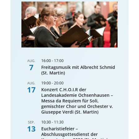
16:00
-
17:00
AUG.
7
Freitagsmusik mit Albrecht Schmid
(St. Martin)
19:00
-
20:00
AUG.
17
Konzert C.H.O.I.R der
Landesakademie Ochsenhausen –
Messa da Requiem für Soli,
gemischter Chor und Orchester v.
Giuseppe Verdi (St. Martin)
10:30
-
11:30
SEP.
13
Eucharistiefeier –
Abschlussgottesdienst der