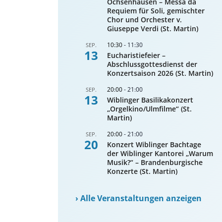
Ochsenhausen – Messa da
Requiem für Soli, gemischter
Chor und Orchester v.
Giuseppe Verdi (St. Martin)
10:30
-
11:30
SEP.
13
Eucharistiefeier –
Abschlussgottesdienst der
Konzertsaison 2026 (St. Martin)
20:00
-
21:00
SEP.
13
Wiblinger Basilikakonzert
„Orgelkino/Ulmfilme“ (St.
Martin)
20:00
-
21:00
SEP.
20
Konzert Wiblinger Bachtage
der Wiblinger Kantorei „Warum
Musik?“ – Brandenburgische
Konzerte (St. Martin)
›
Alle Veranstaltungen anzeigen