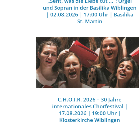
„Seht, was die Liebe tut …“: Orgel
und Sopran in der Basilika Wiblingen
| 02.08.2026 | 17:00 Uhr | Basilika
St. Martin
C.H.O.I.R. 2026 – 30 Jahre
internationales Chorfestival |
17.08.2026 | 19:00 Uhr |
Klosterkirche Wiblingen