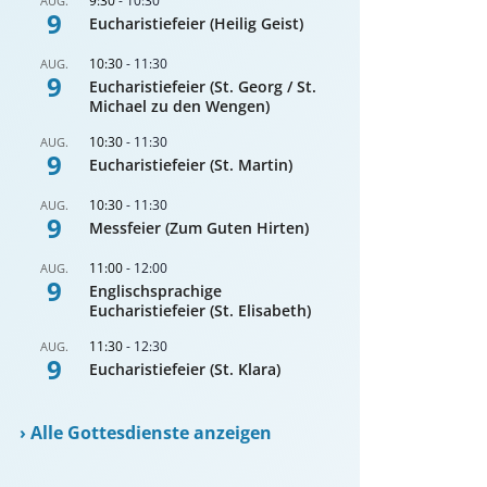
9:30
-
10:30
AUG.
9
Eucharistiefeier (Heilig Geist)
10:30
-
11:30
AUG.
9
Eucharistiefeier (St. Georg / St.
Michael zu den Wengen)
10:30
-
11:30
AUG.
9
Eucharistiefeier (St. Martin)
10:30
-
11:30
AUG.
9
Messfeier (Zum Guten Hirten)
11:00
-
12:00
AUG.
9
Englischsprachige
Eucharistiefeier (St. Elisabeth)
11:30
-
12:30
AUG.
9
Eucharistiefeier (St. Klara)
›
Alle Gottesdienste anzeigen