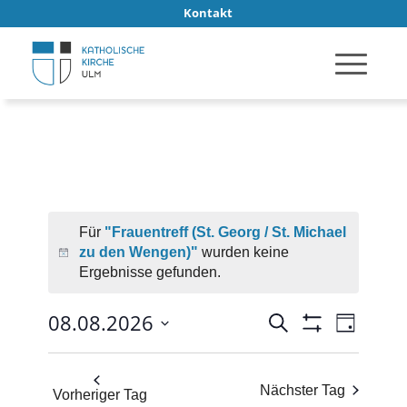
Kontakt
Für
"Frauentreff (St. Georg / St. Michael
zu den Wengen)"
wurden keine
Hinweis
Ergebnisse gefunden.
VERANSTA
Verans
08.08.2026
Suche
Tag
Ansich
SUCHE
Filter
Datum
Anzeigen
Naviga
UND
wählen.
Nächster Tag
ANSICHTE
Vorheriger Tag