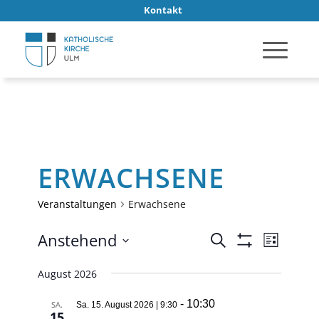
Kontakt
ERWACHSENE
Veranstaltungen
Erwachsene
VERANSTA
Verans
Anstehend
Suche
Liste
Ansich
SUCHE
Filter
Datum
Anzeigen
Naviga
August 2026
UND
wählen.
ANSICHTE
-
10:30
SA.
Sa. 15. August 2026 | 9:30
15