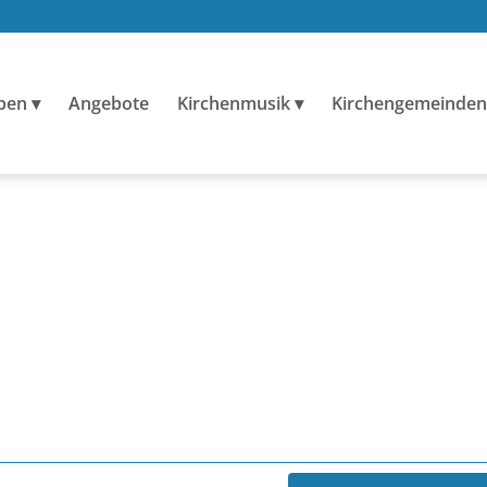
ben
Angebote
Kirchenmusik
Kirchengemeinden
N