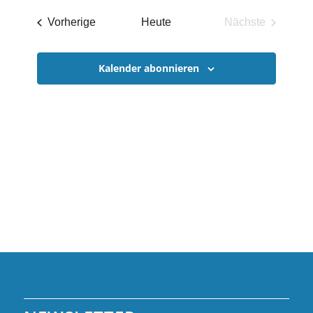
Anzeigen
Naviga
UND
wählen.
Veranstaltungen
Vorherige
Heute
Nächste
ANSICHTE
Veranstaltun
NAVIGATI
Kalender abonnieren