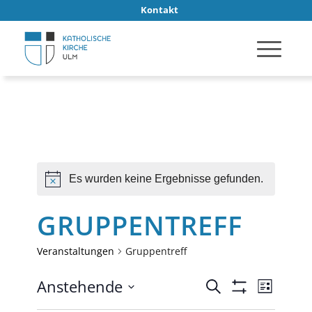
Kontakt
Es wurden keine Ergebnisse gefunden.
Hinweis
GRUPPENTREFF
Veranstaltungen
Gruppentreff
VERANSTA
Verans
Anstehende
Suche
Liste
Ansich
SUCHE
Filter
Datum