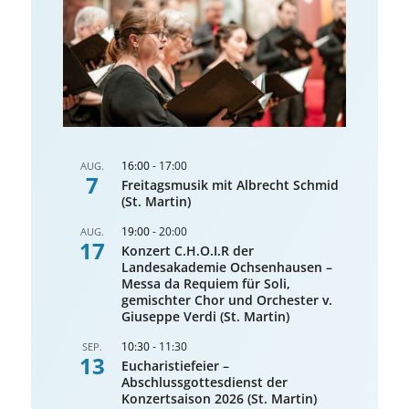
16:00
-
17:00
AUG.
7
Freitagsmusik mit Albrecht Schmid
(St. Martin)
19:00
-
20:00
AUG.
17
Konzert C.H.O.I.R der
Landesakademie Ochsenhausen –
Messa da Requiem für Soli,
gemischter Chor und Orchester v.
Giuseppe Verdi (St. Martin)
10:30
-
11:30
SEP.
13
Eucharistiefeier –
Abschlussgottesdienst der
Konzertsaison 2026 (St. Martin)