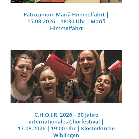
Patrozinium Mariä Himmelfahrt |
15.08.2026 | 18:30 Uhr | Mariä
Himmelfahrt
C.H.O.I.R. 2026 – 30 Jahre
internationales Chorfestival |
17.08.2026 | 19:00 Uhr | Klosterkirche
Wiblingen