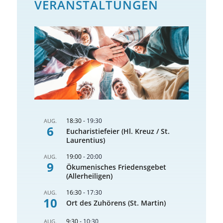
VERANSTALTUNGEN
18:30
-
19:30
AUG.
6
Eucharistiefeier (Hl. Kreuz / St.
Laurentius)
19:00
-
20:00
AUG.
9
Ökumenisches Friedensgebet
(Allerheiligen)
16:30
-
17:30
AUG.
10
Ort des Zuhörens (St. Martin)
9:30
-
10:30
AUG.