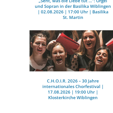
„Seht, was die Liebe tut …“: Orgel
und Sopran in der Basilika Wiblingen
| 02.08.2026 | 17:00 Uhr | Basilika
St. Martin
C.H.O.I.R. 2026 – 30 Jahre
internationales Chorfestival |
17.08.2026 | 19:00 Uhr |
Klosterkirche Wiblingen