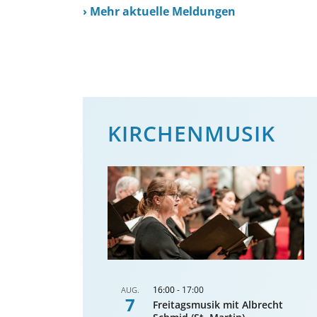
›
Mehr aktuelle Meldungen
KIRCHENMUSIK
16:00
-
17:00
AUG.
7
Freitagsmusik mit Albrecht