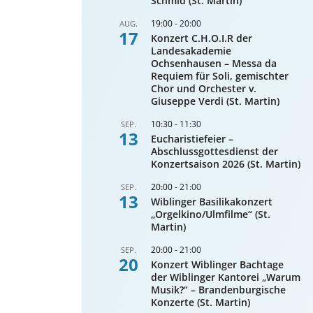
Schmid (St. Martin)
19:00
-
20:00
AUG.
17
Konzert C.H.O.I.R der
Landesakademie
Ochsenhausen – Messa da
Requiem für Soli, gemischter
Chor und Orchester v.
Giuseppe Verdi (St. Martin)
10:30
-
11:30
SEP.
13
Eucharistiefeier –
Abschlussgottesdienst der
Konzertsaison 2026 (St. Martin)
20:00
-
21:00
SEP.
13
Wiblinger Basilikakonzert
„Orgelkino/Ulmfilme“ (St.
Martin)
20:00
-
21:00
SEP.
20
Konzert Wiblinger Bachtage
der Wiblinger Kantorei „Warum
Musik?“ – Brandenburgische
Konzerte (St. Martin)