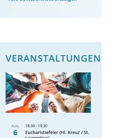
VERANSTALTUNGEN
18:30
-
19:30
AUG.
6
Eucharistiefeier (Hl. Kreuz / St.
Laurentius)