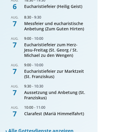
18:30
-
19:30
AUG.
6
Eucharistiefeier (Heilig Geist)
8:30
-
9:30
AUG.
7
Messfeier und eucharistische
Anbetung (Zum Guten Hirten)
9:00
-
10:00
AUG.
7
Eucharistiefeier zum Herz-
Jesu-Freitag (St. Georg / St.
Michael zu den Wengen)
9:00
-
10:00
AUG.
7
Eucharistiefeier zur Marktzeit
(St. Franziskus)
9:30
-
10:30
AUG.
7
Aussetzung und Anbetung (St.
Franziskus)
10:00
-
11:00
AUG.
7
Clarafest (Mariä Himmelfahrt)
›
Alle Gottesdienste anzeigen