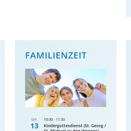
FAMILIENZEIT
10:30
-
11:30
SEP.
13
Kindergottesdienst (St. Georg /
St. Michael zu den Wengen)