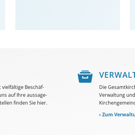
E
VER­WAL
viel­fältige Beschäf­
Die Gesamtkirc
 uns auf Ihre aussage­
Verwaltung und 
ellen finden Sie hier.
Kirchengemeind
›
Zum Verwalt