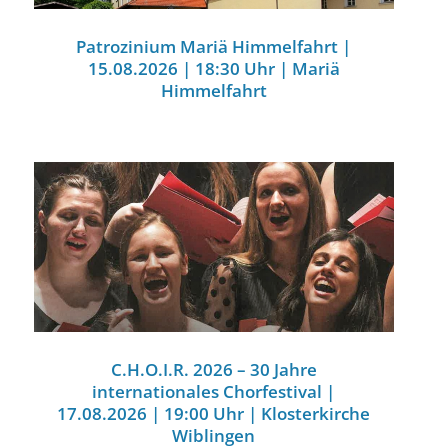
Patrozinium Mariä Himmelfahrt |
15.08.2026 | 18:30 Uhr | Mariä
Himmelfahrt
C.H.O.I.R. 2026 – 30 Jahre
internationales Chorfestival |
17.08.2026 | 19:00 Uhr | Klosterkirche
Wiblingen