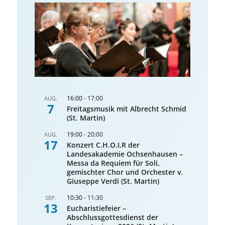
16:00
-
17:00
AUG.
7
Freitagsmusik mit Albrecht Schmid
(St. Martin)
19:00
-
20:00
AUG.
17
Konzert C.H.O.I.R der
Landesakademie Ochsenhausen –
Messa da Requiem für Soli,
gemischter Chor und Orchester v.
Giuseppe Verdi (St. Martin)
10:30
-
11:30
SEP.
13
Eucharistiefeier –
Abschlussgottesdienst der