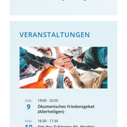
VERANSTALTUNGEN
19:00
-
20:00
AUG.
9
Ökumenisches Friedensgebet
(Allerheiligen)
16:30
-
17:30
AUG.
10
Ort des Zuhörens (St. Martin)