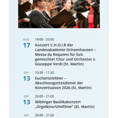
19:00
-
20:00
AUG.
17
Konzert C.H.O.I.R der
Landesakademie Ochsenhausen –
Messa da Requiem für Soli,
gemischter Chor und Orchester v.
Giuseppe Verdi (St. Martin)
10:30
-
11:30
SEP.
13
Eucharistiefeier –
Abschlussgottesdienst der
Konzertsaison 2026 (St. Martin)
20:00
-
21:00
SEP.
13
Wiblinger Basilikakonzert
„Orgelkino/Ulmfilme“ (St. Martin)
20:00
-
21:00
SEP.