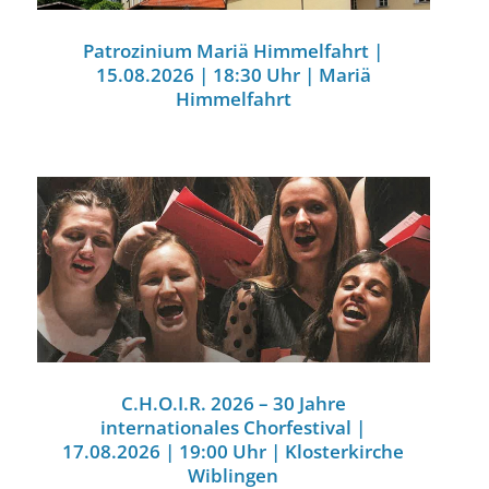
Patrozinium Mariä Himmelfahrt |
15.08.2026 | 18:30 Uhr | Mariä
Himmelfahrt
C.H.O.I.R. 2026 – 30 Jahre
internationales Chorfestival |
17.08.2026 | 19:00 Uhr | Klosterkirche
Wiblingen