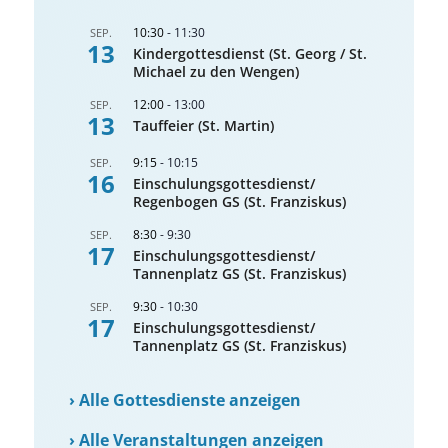
10:30
-
11:30
SEP.
13
Kindergottesdienst (St. Georg / St.
Michael zu den Wengen)
12:00
-
13:00
SEP.
13
Tauffeier (St. Martin)
9:15
-
10:15
SEP.
16
Einschulungsgottesdienst/
Regenbogen GS (St. Franziskus)
8:30
-
9:30
SEP.
17
Einschulungsgottesdienst/
Tannenplatz GS (St. Franziskus)
9:30
-
10:30
SEP.
17
Einschulungsgottesdienst/
Tannenplatz GS (St. Franziskus)
›
Alle Gottesdienste anzeigen
›
Alle Veranstaltungen anzeigen