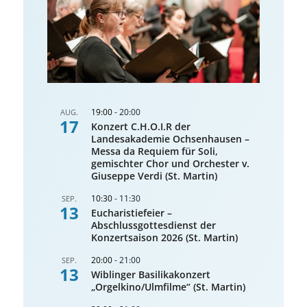
19:00
-
20:00
AUG.
17
Konzert C.H.O.I.R der
Landesakademie Ochsenhausen –
Messa da Requiem für Soli,
gemischter Chor und Orchester v.
Giuseppe Verdi (St. Martin)
10:30
-
11:30
SEP.
13
Eucharistiefeier –
Abschlussgottesdienst der
Konzertsaison 2026 (St. Martin)
20:00
-
21:00
SEP.
13
Wiblinger Basilikakonzert
„Orgelkino/Ulmfilme“ (St. Martin)