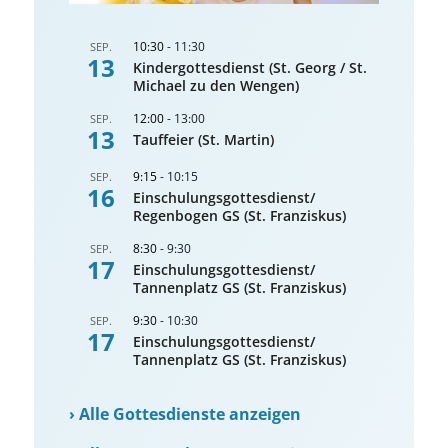
10:30
-
11:30
SEP.
13
Kindergottesdienst (St. Georg / St.
Michael zu den Wengen)
12:00
-
13:00
SEP.
13
Tauffeier (St. Martin)
9:15
-
10:15
SEP.
16
Einschulungsgottesdienst/
Regenbogen GS (St. Franziskus)
8:30
-
9:30
SEP.
17
Einschulungsgottesdienst/
Tannenplatz GS (St. Franziskus)
9:30
-
10:30
SEP.
17
Einschulungsgottesdienst/
Tannenplatz GS (St. Franziskus)
›
Alle Gottesdienste anzeigen