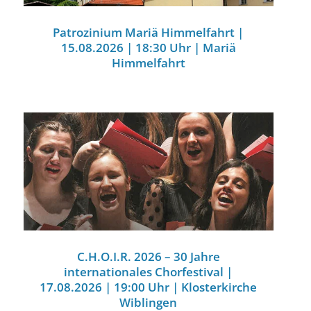
Patrozinium Mariä Himmelfahrt |
15.08.2026 | 18:30 Uhr | Mariä
Himmelfahrt
C.H.O.I.R. 2026 – 30 Jahre
internationales Chorfestival |
17.08.2026 | 19:00 Uhr | Klosterkirche
Wiblingen