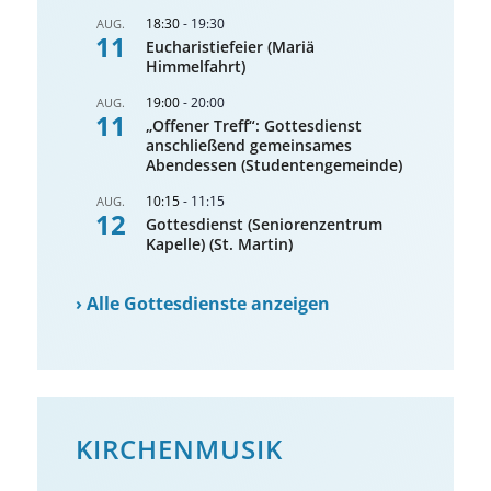
18:30
-
19:30
AUG.
11
Eucharistiefeier (Mariä
Himmelfahrt)
19:00
-
20:00
AUG.
11
„Offener Treff“: Gottesdienst
anschließend gemeinsames
Abendessen (Studentengemeinde)
10:15
-
11:15
AUG.
12
Gottesdienst (Seniorenzentrum
Kapelle) (St. Martin)
›
Alle Gottesdienste anzeigen
KIRCHENMUSIK