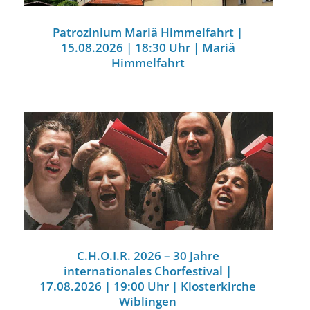
Patrozinium Mariä Himmelfahrt |
15.08.2026 | 18:30 Uhr | Mariä
Himmelfahrt
C.H.O.I.R. 2026 – 30 Jahre
internationales Chorfestival |
17.08.2026 | 19:00 Uhr | Klosterkirche
Wiblingen