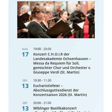
19:00
-
20:00
AUG.
17
Konzert C.H.O.I.R der
Landesakademie Ochsenhausen –
Messa da Requiem für Soli,
gemischter Chor und Orchester v.
Giuseppe Verdi (St. Martin)
10:30
-
11:30
SEP.
13
Eucharistiefeier –
Abschlussgottesdienst der
Konzertsaison 2026 (St. Martin)
20:00
-
21:00
SEP.
13
Wiblinger Basilikakonzert