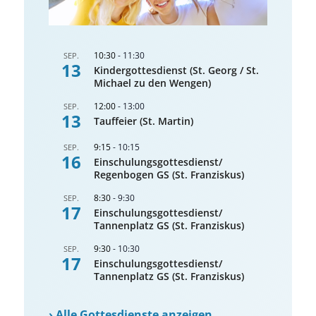
10:30
-
11:30
SEP.
13
Kindergottesdienst (St. Georg / St.
Michael zu den Wengen)
12:00
-
13:00
SEP.
13
Tauffeier (St. Martin)
9:15
-
10:15
SEP.
16
Einschulungsgottesdienst/
Regenbogen GS (St. Franziskus)
8:30
-
9:30
SEP.
17
Einschulungsgottesdienst/
Tannenplatz GS (St. Franziskus)
9:30
-
10:30
SEP.
17
Einschulungsgottesdienst/
Tannenplatz GS (St. Franziskus)
›
Alle Gottesdienste anzeigen