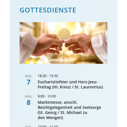
GOTTES­DIENSTE
18:30
-
19:30
AUG.
7
Eucharistiefeier und Herz-Jesu-
Freitag (Hl. Kreuz / St. Laurentius)
9:00
-
10:00
AUG.
8
Marktmesse, anschl.
Beichtgelegenheit und Seelsorge
(St. Georg / St. Michael zu
den Wengen)
10:00
-
11:00
AUG.