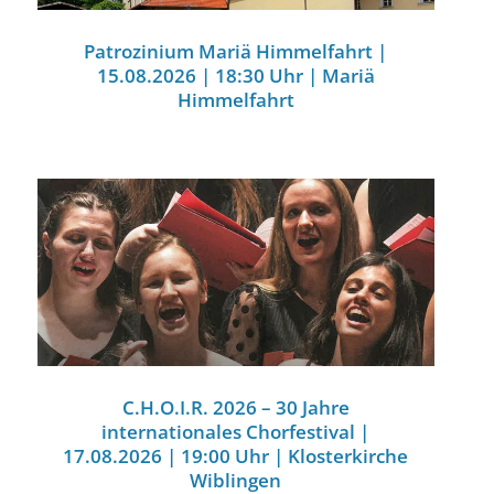
Patrozinium Mariä Himmelfahrt |
15.08.2026 | 18:30 Uhr | Mariä
Himmelfahrt
C.H.O.I.R. 2026 – 30 Jahre
internationales Chorfestival |
17.08.2026 | 19:00 Uhr | Klosterkirche
Wiblingen