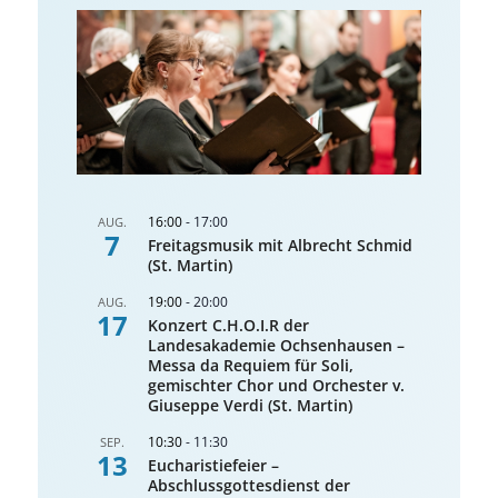
16:00
-
17:00
AUG.
7
Freitagsmusik mit Albrecht Schmid
(St. Martin)
19:00
-
20:00
AUG.
17
Konzert C.H.O.I.R der
Landesakademie Ochsenhausen –
Messa da Requiem für Soli,
gemischter Chor und Orchester v.
Giuseppe Verdi (St. Martin)
10:30
-
11:30
SEP.
13
Eucharistiefeier –
Abschlussgottesdienst der