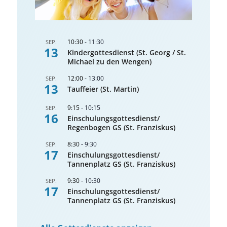
10:30
-
11:30
SEP.
13
Kindergottesdienst (St. Georg / St.
Michael zu den Wengen)
12:00
-
13:00
SEP.
13
Tauffeier (St. Martin)
9:15
-
10:15
SEP.
16
Einschulungsgottesdienst/
Regenbogen GS (St. Franziskus)
8:30
-
9:30
SEP.
17
Einschulungsgottesdienst/
Tannenplatz GS (St. Franziskus)
9:30
-
10:30
SEP.
17
Einschulungsgottesdienst/
Tannenplatz GS (St. Franziskus)