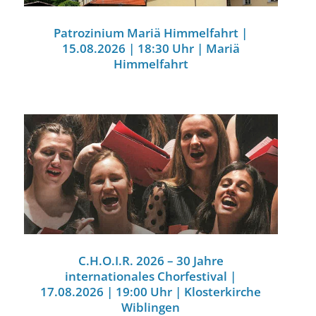
Patrozinium Mariä Himmelfahrt |
15.08.2026 | 18:30 Uhr | Mariä
Himmelfahrt
C.H.O.I.R. 2026 – 30 Jahre
internationales Chorfestival |
17.08.2026 | 19:00 Uhr | Klosterkirche
Wiblingen