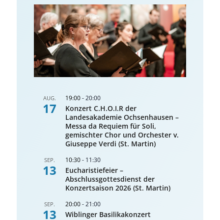
19:00
-
20:00
AUG.
17
Konzert C.H.O.I.R der
Landesakademie Ochsenhausen –
Messa da Requiem für Soli,
gemischter Chor und Orchester v.
Giuseppe Verdi (St. Martin)
10:30
-
11:30
SEP.
13
Eucharistiefeier –
Abschlussgottesdienst der
Konzertsaison 2026 (St. Martin)
20:00
-
21:00
SEP.
13
Wiblinger Basilikakonzert