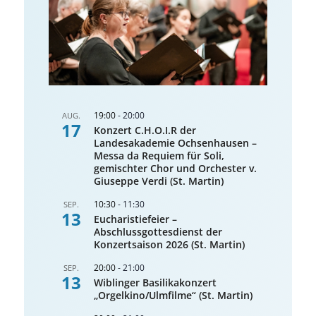
19:00
-
20:00
AUG.
17
Konzert C.H.O.I.R der
Landesakademie Ochsenhausen –
Messa da Requiem für Soli,
gemischter Chor und Orchester v.
Giuseppe Verdi (St. Martin)
10:30
-
11:30
SEP.
13
Eucharistiefeier –
Abschlussgottesdienst der
Konzertsaison 2026 (St. Martin)
20:00
-
21:00
SEP.
13
Wiblinger Basilikakonzert
„Orgelkino/Ulmfilme“ (St. Martin)