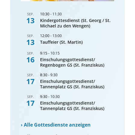
10:30
-
11:30
SEP.
13
Kindergottesdienst (St. Georg / St.
Michael zu den Wengen)
12:00
-
13:00
SEP.
13
Tauffeier (St. Martin)
9:15
-
10:15
SEP.
16
Einschulungsgottesdienst/
Regenbogen GS (St. Franziskus)
8:30
-
9:30
SEP.
17
Einschulungsgottesdienst/
Tannenplatz GS (St. Franziskus)
9:30
-
10:30
SEP.
17
Einschulungsgottesdienst/
Tannenplatz GS (St. Franziskus)
›
Alle Gottesdienste anzeigen