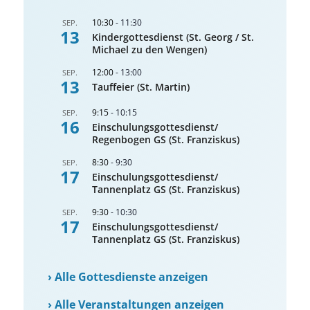
10:30
-
11:30
SEP.
13
Kindergottesdienst (St. Georg / St.
Michael zu den Wengen)
12:00
-
13:00
SEP.
13
Tauffeier (St. Martin)
9:15
-
10:15
SEP.
16
Einschulungsgottesdienst/
Regenbogen GS (St. Franziskus)
8:30
-
9:30
SEP.
17
Einschulungsgottesdienst/
Tannenplatz GS (St. Franziskus)
9:30
-
10:30
SEP.
17
Einschulungsgottesdienst/
Tannenplatz GS (St. Franziskus)
›
Alle Gottesdienste anzeigen
›
Alle Veranstaltungen anzeigen