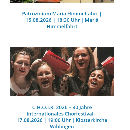
Patrozinium Mariä Himmelfahrt |
15.08.2026 | 18:30 Uhr | Mariä
Himmelfahrt
C.H.O.I.R. 2026 – 30 Jahre
internationales Chorfestival |
17.08.2026 | 19:00 Uhr | Klosterkirche
Wiblingen