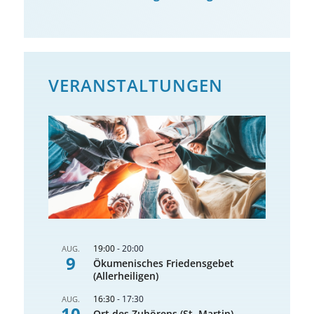
VERANSTALTUNGEN
19:00
-
20:00
AUG.
9
Ökumenisches Friedensgebet
(Allerheiligen)
16:30
-
17:30
AUG.
10
Ort des Zuhörens (St. Martin)