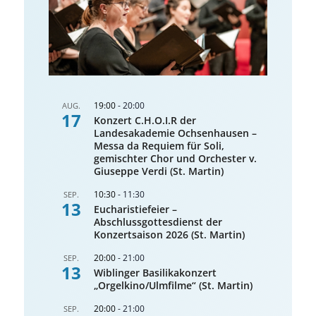
19:00
-
20:00
AUG.
17
Konzert C.H.O.I.R der
Landesakademie Ochsenhausen –
Messa da Requiem für Soli,
gemischter Chor und Orchester v.
Giuseppe Verdi (St. Martin)
10:30
-
11:30
SEP.
13
Eucharistiefeier –
Abschlussgottesdienst der
Konzertsaison 2026 (St. Martin)
20:00
-
21:00
SEP.
13
Wiblinger Basilikakonzert
„Orgelkino/Ulmfilme“ (St. Martin)
20:00
-
21:00
SEP.