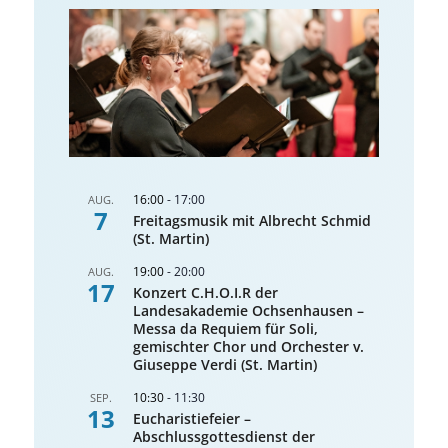
16:00
-
17:00
AUG.
7
Freitagsmusik mit Albrecht Schmid
(St. Martin)
19:00
-
20:00
AUG.
17
Konzert C.H.O.I.R der
Landesakademie Ochsenhausen –
Messa da Requiem für Soli,
gemischter Chor und Orchester v.
Giuseppe Verdi (St. Martin)
10:30
-
11:30
SEP.
13
Eucharistiefeier –
Abschlussgottesdienst der