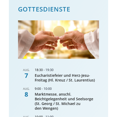
GOTTES­DIENSTE
18:30
-
19:30
AUG.
7
Eucharistiefeier und Herz-Jesu-
Freitag (Hl. Kreuz / St. Laurentius)
9:00
-
10:00
AUG.
8
Marktmesse, anschl.
Beichtgelegenheit und Seelsorge
(St. Georg / St. Michael zu
den Wengen)
10:00
-
11:00
AUG.