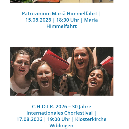
Patrozinium Mariä Himmelfahrt |
15.08.2026 | 18:30 Uhr | Mariä
Himmelfahrt
C.H.O.I.R. 2026 – 30 Jahre
internationales Chorfestival |
17.08.2026 | 19:00 Uhr | Klosterkirche
Wiblingen