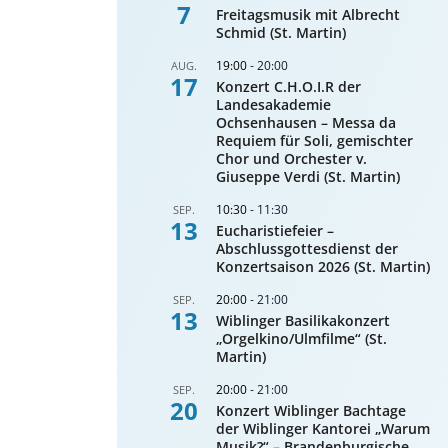
7
Freitagsmusik mit Albrecht
Schmid (St. Martin)
19:00
-
20:00
AUG.
17
Konzert C.H.O.I.R der
Landesakademie
Ochsenhausen – Messa da
Requiem für Soli, gemischter
Chor und Orchester v.
Giuseppe Verdi (St. Martin)
10:30
-
11:30
SEP.
13
Eucharistiefeier –
Abschlussgottesdienst der
Konzertsaison 2026 (St. Martin)
20:00
-
21:00
SEP.
13
Wiblinger Basilikakonzert
„Orgelkino/Ulmfilme“ (St.
Martin)
20:00
-
21:00
SEP.
20
Konzert Wiblinger Bachtage
der Wiblinger Kantorei „Warum
Musik?“ – Brandenburgische