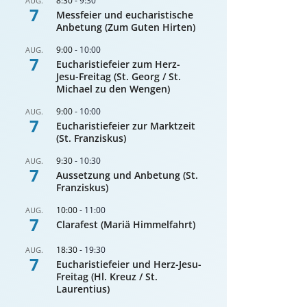
8:30
-
9:30
AUG.
7
Messfeier und eucharistische
Anbetung (Zum Guten Hirten)
9:00
-
10:00
AUG.
7
Eucharistiefeier zum Herz-
Jesu-Freitag (St. Georg / St.
Michael zu den Wengen)
9:00
-
10:00
AUG.
7
Eucharistiefeier zur Marktzeit
(St. Franziskus)
9:30
-
10:30
AUG.
7
Aussetzung und Anbetung (St.
Franziskus)
10:00
-
11:00
AUG.
7
Clarafest (Mariä Himmelfahrt)
18:30
-
19:30
AUG.
7
Eucharistiefeier und Herz-Jesu-
Freitag (Hl. Kreuz / St.
Laurentius)