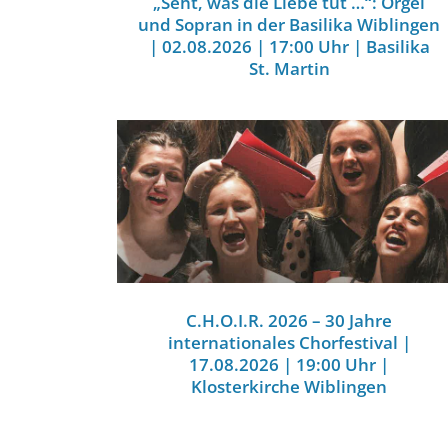
„Seht, was die Liebe tut …“: Orgel
und Sopran in der Basilika Wiblingen
| 02.08.2026 | 17:00 Uhr | Basilika
St. Martin
C.H.O.I.R. 2026 – 30 Jahre
internationales Chorfestival |
17.08.2026 | 19:00 Uhr |
Klosterkirche Wiblingen