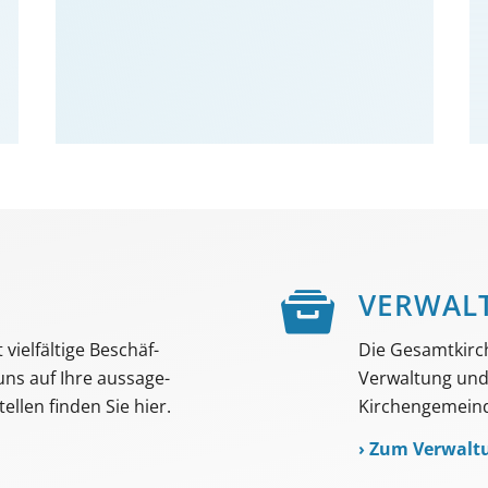
E
VER­WAL
viel­fältige Beschäf­
Die Gesamtkirc
 uns auf Ihre aussage­
Verwaltung und 
ellen finden Sie hier.
Kirchengemeind
›
Zum Verwalt