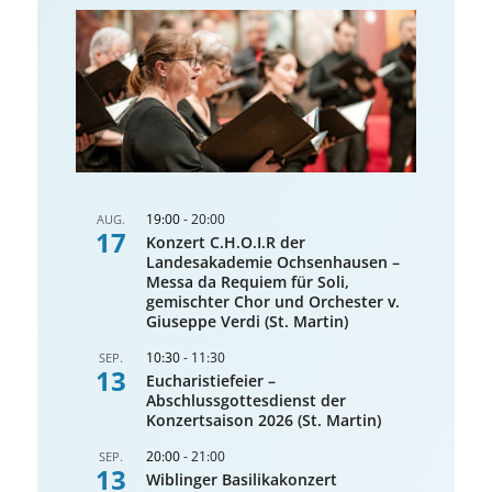
19:00
-
20:00
AUG.
17
Konzert C.H.O.I.R der
Landesakademie Ochsenhausen –
Messa da Requiem für Soli,
gemischter Chor und Orchester v.
Giuseppe Verdi (St. Martin)
10:30
-
11:30
SEP.
13
Eucharistiefeier –
Abschlussgottesdienst der
Konzertsaison 2026 (St. Martin)
20:00
-
21:00
SEP.
13
Wiblinger Basilikakonzert