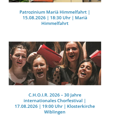
Patrozinium Mariä Himmelfahrt |
15.08.2026 | 18:30 Uhr | Mariä
Himmelfahrt
C.H.O.I.R. 2026 – 30 Jahre
internationales Chorfestival |
17.08.2026 | 19:00 Uhr | Klosterkirche
Wiblingen