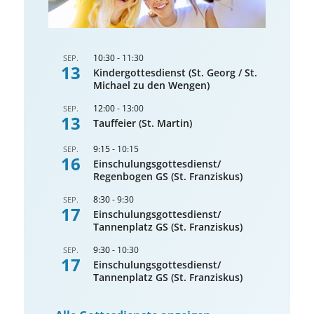
10:30
-
11:30
SEP.
13
Kindergottesdienst (St. Georg / St.
Michael zu den Wengen)
12:00
-
13:00
SEP.
13
Tauffeier (St. Martin)
9:15
-
10:15
SEP.
16
Einschulungsgottesdienst/
Regenbogen GS (St. Franziskus)
8:30
-
9:30
SEP.
17
Einschulungsgottesdienst/
Tannenplatz GS (St. Franziskus)
9:30
-
10:30
SEP.
17
Einschulungsgottesdienst/
Tannenplatz GS (St. Franziskus)