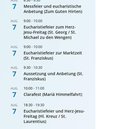
8:30
-
9:30
AUG.
7
Messfeier und eucharistische
Anbetung (Zum Guten Hirten)
9:00
-
10:00
AUG.
7
Eucharistiefeier zum Herz-
Jesu-Freitag (St. Georg / St.
Michael zu den Wengen)
9:00
-
10:00
AUG.
7
Eucharistiefeier zur Marktzeit
(St. Franziskus)
9:30
-
10:30
AUG.
7
Aussetzung und Anbetung (St.
Franziskus)
10:00
-
11:00
AUG.
7
Clarafest (Mariä Himmelfahrt)
18:30
-
19:30
AUG.
7
Eucharistiefeier und Herz-Jesu-
Freitag (Hl. Kreuz / St.
Laurentius)