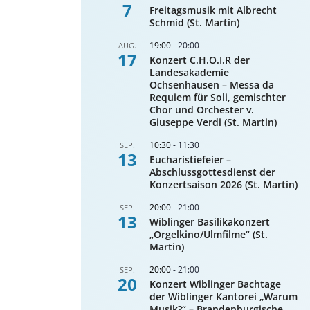
7
Freitagsmusik mit Albrecht
Schmid (St. Martin)
19:00
-
20:00
AUG.
17
Konzert C.H.O.I.R der
Landesakademie
Ochsenhausen – Messa da
Requiem für Soli, gemischter
Chor und Orchester v.
Giuseppe Verdi (St. Martin)
10:30
-
11:30
SEP.
13
Eucharistiefeier –
Abschlussgottesdienst der
Konzertsaison 2026 (St. Martin)
20:00
-
21:00
SEP.
13
Wiblinger Basilikakonzert
„Orgelkino/Ulmfilme“ (St.
Martin)
20:00
-
21:00
SEP.
20
Konzert Wiblinger Bachtage
der Wiblinger Kantorei „Warum
Musik?“ – Brandenburgische