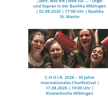
„Seht, was die Liebe tut …“: Orgel
und Sopran in der Basilika Wiblingen
| 02.08.2026 | 17:00 Uhr | Basilika
St. Martin
C.H.O.I.R. 2026 – 30 Jahre
internationales Chorfestival |
17.08.2026 | 19:00 Uhr |
Klosterkirche Wiblingen