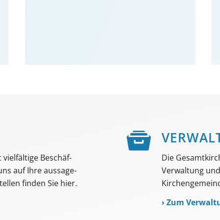
E
VER­WAL
viel­fältige Beschäf­
Die Gesamtkirc
 uns auf Ihre aussage­
Verwaltung und 
ellen finden Sie hier.
Kirchengemeind
›
Zum Verwalt