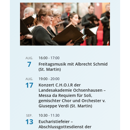
16:00
-
17:00
AUG.
7
Freitagsmusik mit Albrecht Schmid
(St. Martin)
19:00
-
20:00
AUG.
17
Konzert C.H.O.I.R der
Landesakademie Ochsenhausen –
Messa da Requiem für Soli,
gemischter Chor und Orchester v.
Giuseppe Verdi (St. Martin)
10:30
-
11:30
SEP.
13
Eucharistiefeier –
Abschlussgottesdienst der