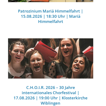
Patrozinium Mariä Himmelfahrt |
15.08.2026 | 18:30 Uhr | Mariä
Himmelfahrt
C.H.O.I.R. 2026 – 30 Jahre
internationales Chorfestival |
17.08.2026 | 19:00 Uhr | Klosterkirche
Wiblingen