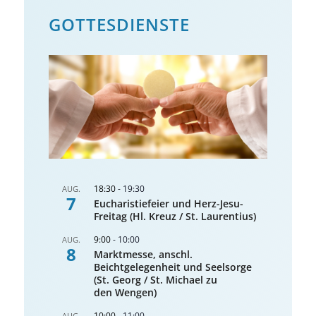
GOTTES­DIENSTE
18:30
-
19:30
AUG.
7
Eucharistiefeier und Herz-Jesu-
Freitag (Hl. Kreuz / St. Laurentius)
9:00
-
10:00
AUG.
8
Marktmesse, anschl.
Beichtgelegenheit und Seelsorge
(St. Georg / St. Michael zu
den Wengen)
10:00
-
11:00
AUG.