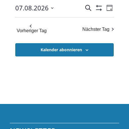
VERANSTA
Verans
07.08.2026
Suche
Tag
Ansich
SUCHE
Filter
Datum
Anzeigen
Naviga
UND
wählen.
Nächster Tag
ANSICHTE
Vorheriger Tag
NAVIGATI
Kalender abonnieren