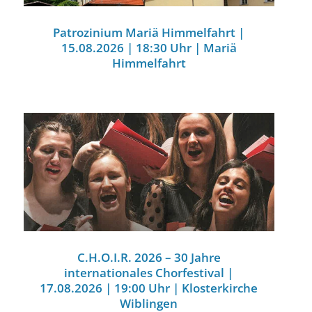
Patrozinium Mariä Himmelfahrt |
15.08.2026 | 18:30 Uhr | Mariä
Himmelfahrt
C.H.O.I.R. 2026 – 30 Jahre
internationales Chorfestival |
17.08.2026 | 19:00 Uhr | Klosterkirche
Wiblingen