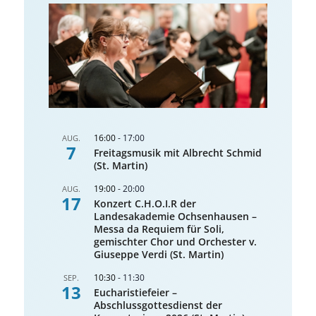
16:00
-
17:00
AUG.
7
Freitagsmusik mit Albrecht Schmid
(St. Martin)
19:00
-
20:00
AUG.
17
Konzert C.H.O.I.R der
Landesakademie Ochsenhausen –
Messa da Requiem für Soli,
gemischter Chor und Orchester v.
Giuseppe Verdi (St. Martin)
10:30
-
11:30
SEP.
13
Eucharistiefeier –
Abschlussgottesdienst der