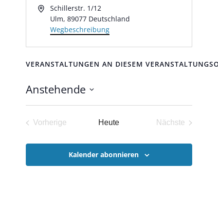
Adresse
Schillerstr. 1/12
Ulm
,
89077
Deutschland
Wegbeschreibung
VERANSTALTUNGEN AN DIESEM VERANSTALTUNGS
Anstehende
Datum
wählen.
Vorherige
Heute
Nächste
Veranstaltungen
Veranstaltun
Kalender abonnieren