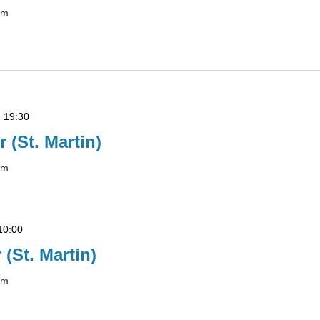
lm
-
19:30
r (St. Martin)
lm
10:00
 (St. Martin)
lm