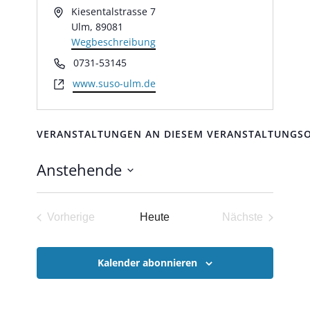
Adresse
Kiesentalstrasse 7
Ulm
,
89081
Wegbeschreibung
Telefon
0731-53145
Webseite
www.suso-ulm.de
VERANSTALTUNGEN AN DIESEM VERANSTALTUNGS
Anstehende
Datum
wählen.
Vorherige
Heute
Nächste
Veranstaltungen
Veranstaltun
Kalender abonnieren