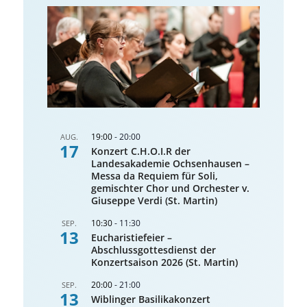
19:00
-
20:00
AUG.
17
Konzert C.H.O.I.R der
Landesakademie Ochsenhausen –
Messa da Requiem für Soli,
gemischter Chor und Orchester v.
Giuseppe Verdi (St. Martin)
10:30
-
11:30
SEP.
13
Eucharistiefeier –
Abschlussgottesdienst der
Konzertsaison 2026 (St. Martin)
20:00
-
21:00
SEP.
13
Wiblinger Basilikakonzert