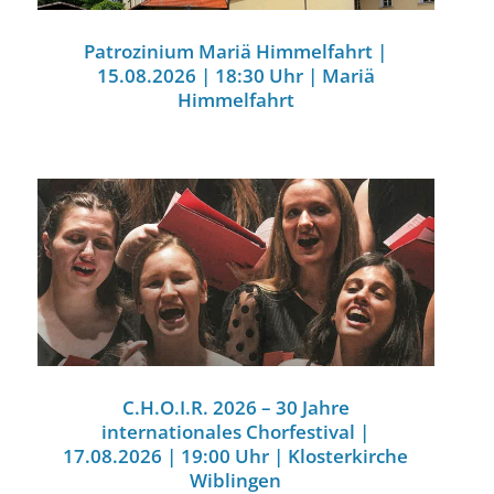
Patrozinium Mariä Himmelfahrt |
15.08.2026 | 18:30 Uhr | Mariä
Himmelfahrt
C.H.O.I.R. 2026 – 30 Jahre
internationales Chorfestival |
17.08.2026 | 19:00 Uhr | Klosterkirche
Wiblingen