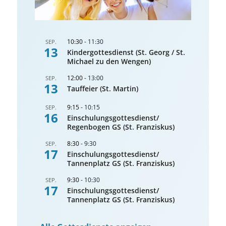
10:30
-
11:30
SEP.
13
Kindergottesdienst (St. Georg / St.
Michael zu den Wengen)
12:00
-
13:00
SEP.
13
Tauffeier (St. Martin)
9:15
-
10:15
SEP.
16
Einschulungsgottesdienst/
Regenbogen GS (St. Franziskus)
8:30
-
9:30
SEP.
17
Einschulungsgottesdienst/
Tannenplatz GS (St. Franziskus)
9:30
-
10:30
SEP.
17
Einschulungsgottesdienst/
Tannenplatz GS (St. Franziskus)